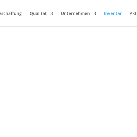
eschaffung
Qualität
Unternehmen
Inventar
Akt
Inventar
ng der Überbestände unserer Kunden sorgen wir f
ets mit einem klaren Fokus auf Qualitätssicheru