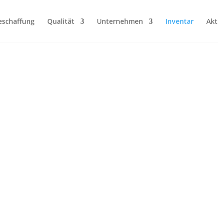
eschaffung
Qualität
Unternehmen
Inventar
Akt
Inventar
ng der Überbestände unserer Kunden sorgen wir f
ets mit einem klaren Fokus auf Qualitätssicheru